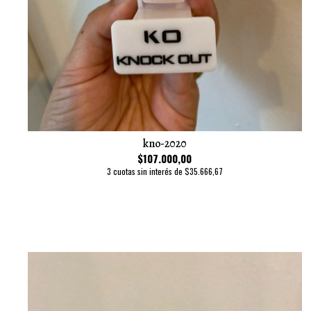
kno-2020
$107.000,00
3 cuotas sin interés de $35.666,67