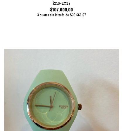
kno-2015
$107.000,00
3 cuotas sin interés de $35.666,67