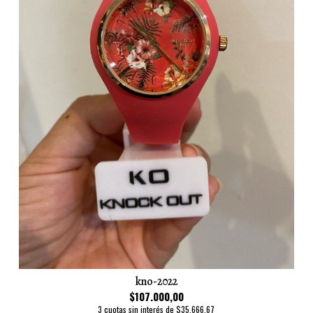
kno-2022
$107.000,00
3 cuotas sin interés de $35.666,67