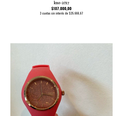
kno-2017
$107.000,00
3 cuotas sin interés de $35.666,67