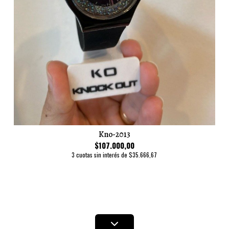
Kno-2013
$107.000,00
3 cuotas sin interés de $35.666,67