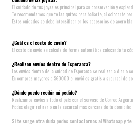
Cuidado de las joyitas:
El cuidado de tus joyas es principal para su conservación y esplen
Te recomendamos que te las quites para bañarte, al colocarte pe
Estos cuidados se debe intensificar en los accesorios de acero bla
¿Cuál es el costo de envío?
El costo de envío se calcula de forma automática colocando tu có
¿Realizan envíos dentro de Esperanza?
Los envíos dentro de la cuidad de Esperanza se realizan a diario c
En compras mayores a $60000 el envió es gratis a sucursal de co
¿Dónde puedo recibir mi pedido?
Realizamos envíos a todo el país con el servicio de Correo Argenti
Podes elegir retirarlo en la sucursal más cercana de tu domicilio o
Si te surge otra duda podes contactarnos al Whatsaap y te