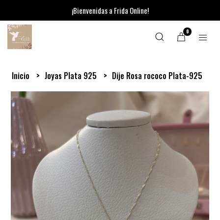
¡Bienvenidas a Frida Online!
0
Inicio
Joyas Plata 925
Dije Rosa rococo Plata-925