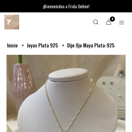
¡Bienvenidas a Frida Online!
0
Inicio
Joyas Plata 925
Dije Ojo Maya Plata-925