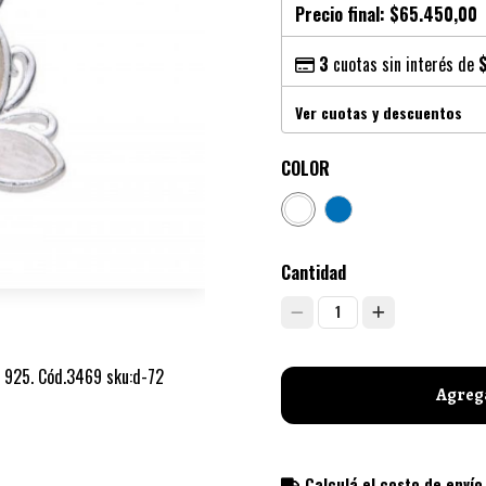
Precio final:
$65.450,00
3
cuotas sin interés de
Ver cuotas y descuentos
COLOR
Cantidad
1
a 925. Cód.3469 sku:d-72
Agrega
Calculá el costo de envío