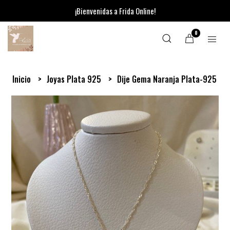
¡Bienvenidas a Frida Online!
0
Inicio
Joyas Plata 925
Dije Gema Naranja Plata-925