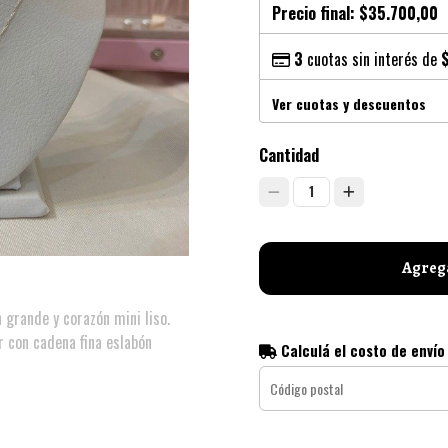
Precio final:
$35.700,00
3
cuotas sin interés de
Ver cuotas y descuentos
Cantidad
1
Agrega
 grande y corazón mini liso.
 con cadena fina eslabón
Calculá el costo de envío