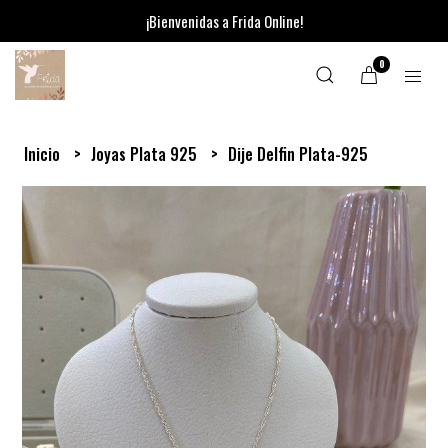
¡Bienvenidas a Frida Online!
0
Inicio
Joyas Plata 925
Dije Delfin Plata-925