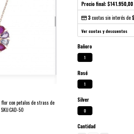
Precio final:
$141.950,00
3
cuotas sin interés de
Ver cuotas y descuentos
Bañoro
1
Rosé
1
Silver
 flor con petalos de strass de
1 SKU:CAD-50
0
Cantidad