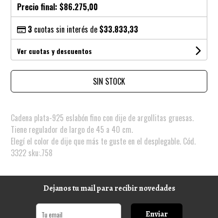
Precio final:
$86.275,00
3
cuotas sin interés de
$33.833,33
Ver cuotas y descuentos
SIN STOCK
Cadena plata-925 eslabón fino con dije de argollitas gruesas.
Tiene regulador de largo de 45 a 40 cm.
Elegí el color de dije que más te guste en el desplegable. Cód.
3322 sku:.758
Dejanos tu mail para recibir novedades
Enviar