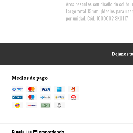
Aros pasantes con diseño de colibri c
Largo total 15mm. ¡Ideales para usar
por unidad. Cód. 1000002 SKU117
Dejanos tu
Medios de pago
Creado con