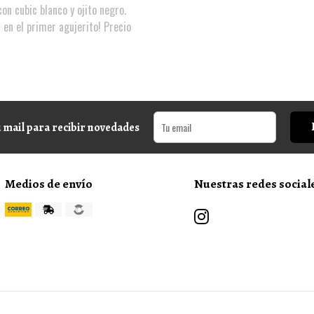
on cubic blanco y ojito negro.
 en el primer agujerito! Precio
 mail para recibir novedades
Medios de envío
Nuestras redes social