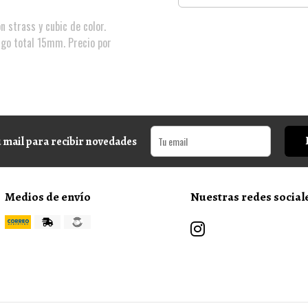
n strass y cubic de color.
argo total 15mm. Precio por
 mail para recibir novedades
Medios de envío
Nuestras redes social