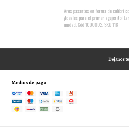
Aros pasantes en forma de colibrí co
¡Ideales para el primer agujerito! L
unidad. Cód.1000002. SKU:118
Dejanos tu
Medios de pago