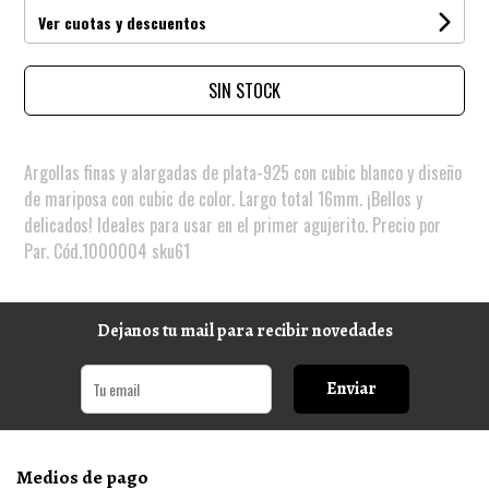
Ver cuotas y descuentos
SIN STOCK
Argollas finas y alargadas de plata-925 con cubic blanco y diseño
de mariposa con cubic de color. Largo total 16mm. ¡Bellos y
delicados! Ideales para usar en el primer agujerito. Precio por
Par. Cód.1000004 sku61
Dejanos tu mail para recibir novedades
Enviar
Medios de pago