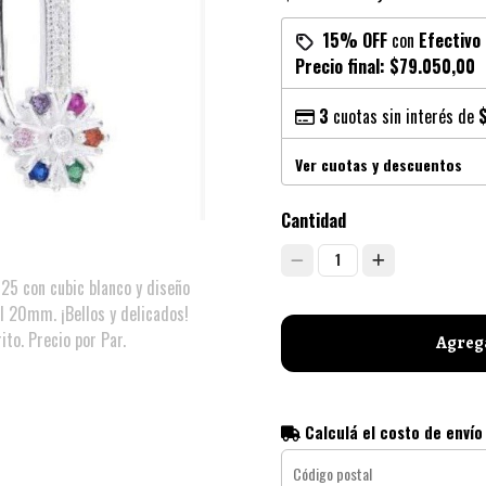
15% OFF
con
Efectivo
Precio final:
$79.050,00
3
cuotas sin interés de
Ver cuotas y descuentos
Cantidad
1
925 con cubic blanco y diseño
al 20mm. ¡Bellos y delicados!
ito. Precio por Par.
Agrega
Calculá el costo de envío