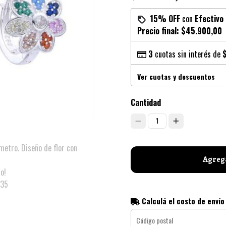
15% OFF
con
Efectivo
Precio final:
$45.900,00
3
cuotas sin interés de
Ver cuotas y descuentos
Cantidad
1
etro. Diseño de flor con
Agrega
o!
u35
Calculá el costo de envío