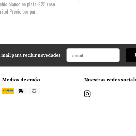
bic blanco en plata-925 rose.
rito! Precio por par.
 mail para recibir novedades
Medios de envío
Nuestras redes social