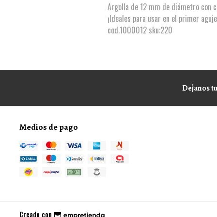
Argolla de 12 mm de diámetro con cu
¡Ideales para usar en el primer aguje
cod.1000012 sku:220
Dejanos tu
Medios de pago
Creado con