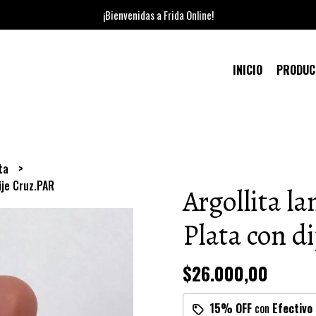
¡Bienvenidas a Frida Online!
INICIO
PRODU
ata
ije Cruz.PAR
Argollita l
Plata con d
$26.000,00
15% OFF
con
Efectivo